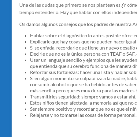
Una de las dudas que primero se nos plantean es ¿Y cómo le
tiempo entenderlo. Hay que hablar con ellos independie
Os damos algunos consejos que los padres de nuestra As
Hablar sobre el diagnóstico lo antes posible ofrec
Explicarle que hay cosas que no pueden hacer igual 
Si se enfada, recordarle que tiene un nuevo desafío q
Decirle que no es la única persona con TEAF o SAF,
Usar un lenguaje sencillo y ejemplos que les ayuden
que entienda que su cerebro funciona de manera di
Reforzar sus fortalezas: hacer una lista y hablar s
Si en algún momento se culpabiliza a la madre, habla
consumir alcohol o que se ha bebido antes de saber
más sencilla pero que es muy dura para las madres 
Transmitirles seguridad: siempre vamos a estar ahí.
Estos niños tienen afectada la memoria así que no ca
Ser siempre positivo y recordar que no es que el n
Relajarse y no tomarse las cosas de forma personal.