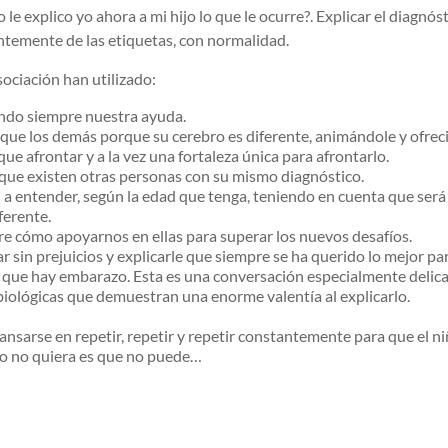
 explico yo ahora a mi hijo lo que le ocurre?. Explicar el diagnóst
ntemente de las etiquetas, con normalidad.
ociación han utilizado:
iendo siempre nuestra ayuda.
que los demás porque su cerebro es diferente, animándole y ofreci
ue afrontar y a la vez una fortaleza única para afrontarlo.
 que existen otras personas con su mismo diagnóstico.
 a entender, según la edad que tenga, teniendo en cuenta que será
ferente.
obre cómo apoyarnos en ellas para superar los nuevos desafíos.
r sin prejuicios y explicarle que siempre se ha querido lo mejor par
 que hay embarazo. Esta es una conversación especialmente delica
biológicas que demuestran una enorme valentía al explicarlo.
nsarse en repetir, repetir y repetir constantemente para que el niñ
iño no quiera es que no puede…