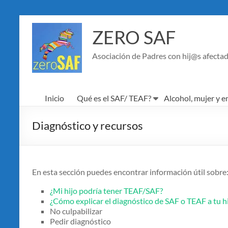
Saltar
al
ZERO SAF
contenido
Asociación de Padres con hij@s afectad
Inicio
Qué es el SAF/ TEAF?
Alcohol, mujer y 
Diagnóstico y recursos
En esta sección puedes encontrar información útil sobre
¿Mi hijo podría tener TEAF/SAF?
¿Cómo explicar el diagnóstico de SAF o TEAF a tu h
No culpabilizar
Pedir diagnóstico