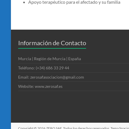
Apoyo terapéutico para el afectado y su familia
Información de Contacto
Murcia | Región de Murcia | España
Teléfono: (+34) 686 33 29 44
Email: zerosafasociacion@gmail.com
Website: www.zerosaf.es
Copyright © 2026
ZERO SAF
. Todos los derechos reservados. Tema
Spaci