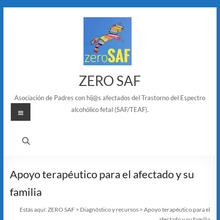
Saltar
al
contenido
ZERO SAF
Asociación de Padres con hij@s afectados del Trastorno del Espectro
Menú
alcohólico fetal (SAF/TEAF).
Apoyo terapéutico para el afectado y su
familia
Estás aquí:
ZERO SAF
>
Diagnóstico y recursos
>
Apoyo terapéutico para el
afectado y su familia